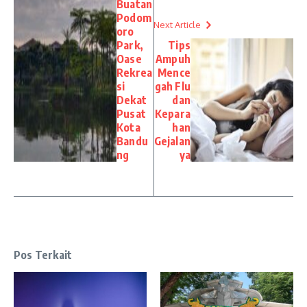
Buatan
Podom
Next Article
oro
Park,
Tips
Oase
Ampuh
Rekrea
Mence
si
gah Flu
Dekat
dan
Pusat
Kepara
Kota
han
Bandu
Gejalan
ng
ya
Pos Terkait