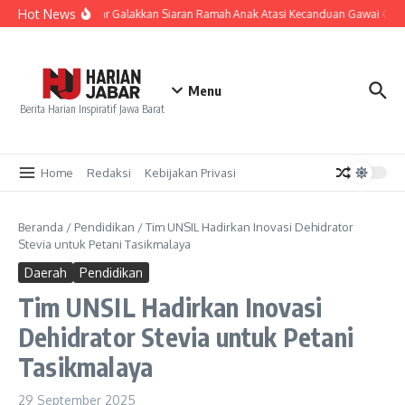
Lewati ke konten
Hot News
KPID Jabar Galakkan Siaran Ramah Anak Atasi Kecanduan Gawai Gen 
Menu
Berita Harian Inspiratif Jawa Barat
Home
Redaksi
Kebijakan Privasi
Beranda
/
Pendidikan
/
Tim UNSIL Hadirkan Inovasi Dehidrator
Stevia untuk Petani Tasikmalaya
Daerah
Pendidikan
Tim UNSIL Hadirkan Inovasi
Dehidrator Stevia untuk Petani
Tasikmalaya
29 September 2025