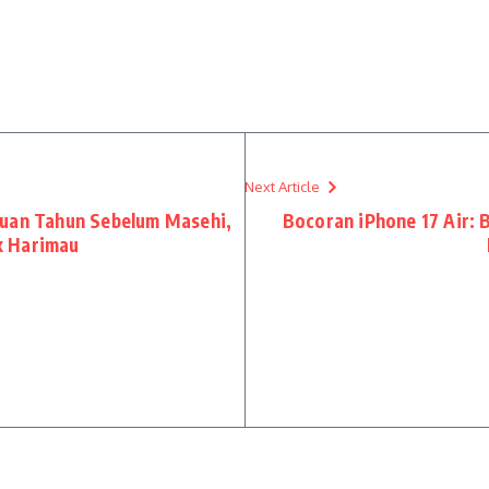
Next Article
buan Tahun Sebelum Masehi,
Bocoran iPhone 17 Air: 
k Harimau