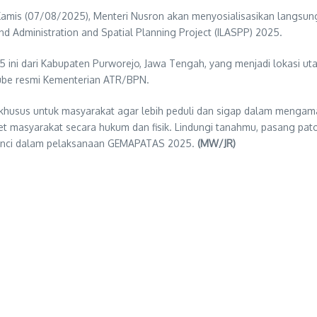
amis (07/08/2025), Menteri Nusron akan menyosialisasikan langsun
nd Administration and Spatial Planning Project (ILASPP) 2025.
i dari Kabupaten Purworejo, Jawa Tengah, yang menjadi lokasi utam
Tube resmi Kementerian ATR/BPN.
usus untuk masyarakat agar lebih peduli dan sigap dalam mengam
set masyarakat secara hukum dan fisik. Lindungi tanahmu, pasang pat
 kunci dalam pelaksanaan GEMAPATAS 2025.
(MW/JR)