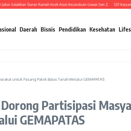
 Galakkan Siaran Ramah Anak Atasi Kecanduan Gawai Gen Z
120 Karyawan Di
asional
Daerah
Bisnis
Pendidikan
Kesehatan
Lifes
yarakat untuk Pasang Patok Batas Tanah Melalui GEMAPATAS
orong Partisipasi Masya
lalui GEMAPATAS