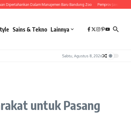
pertahankan Dalam Manajemen Baru Bandung Zoo
Pemprov Jawa Barat Siapkan
tyle
Sains & Tekno
Lainnya
Sabtu, Agustus 8, 2026
rakat untuk Pasang