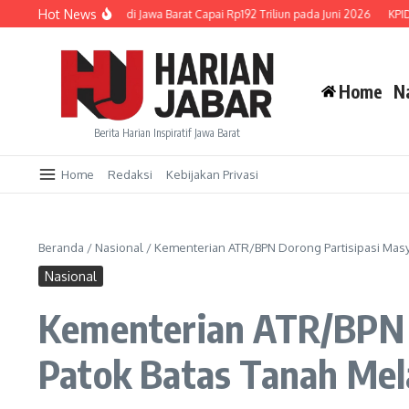
Lewati ke konten
Hot News
ran Kredit UMKM di Jawa Barat Capai Rp192 Triliun pada Juni 2026
KPID Jabar
Home
N
Berita Harian Inspiratif Jawa Barat
Home
Redaksi
Kebijakan Privasi
Beranda
/
Nasional
/
Kementerian ATR/BPN Dorong Partisipasi Mas
Nasional
Kementerian ATR/BPN D
Patok Batas Tanah Me