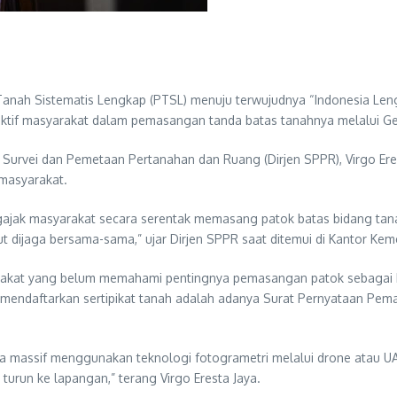
ah Sistematis Lengkap (PTSL) menuju terwujudnya “Indonesia Len
i aktif masyarakat dalam pemasangan tanda batas tanahnya melalu
 Survei dan Pemetaan Pertanahan dan Ruang (Dirjen SPPR), Virgo E
masyarakat.
ak masyarakat secara serentak memasang patok batas bidang tana
ut dijaga bersama-sama,” ujar Dirjen SPPR saat ditemui di Kantor Kem
syarakat yang belum memahami pentingnya pemasangan patok sebagai 
 mendaftarkan sertipikat tanah adalah adanya Surat Pernyataan Pema
ara massif menggunakan teknologi fotogrametri melalui drone atau U
run ke lapangan,” terang Virgo Eresta Jaya.