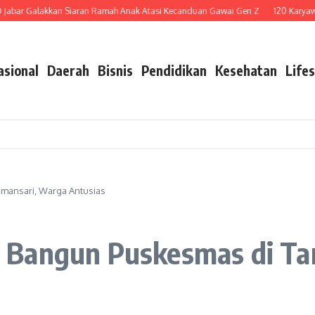
alakkan Siaran Ramah Anak Atasi Kecanduan Gawai Gen Z
120 Karyawan Dipe
asional
Daerah
Bisnis
Pendidikan
Kesehatan
Lifes
mansari, Warga Antusias
 Bangun Puskesmas di Ta