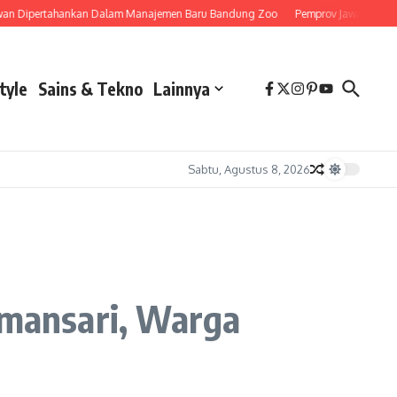
rtahankan Dalam Manajemen Baru Bandung Zoo
Pemprov Jawa Barat Siapkan S
tyle
Sains & Tekno
Lainnya
Sabtu, Agustus 8, 2026
mansari, Warga