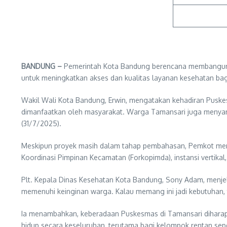
BANDUNG –
Pemerintah Kota Bandung berencana membangun P
untuk meningkatkan akses dan kualitas layanan kesehatan bagi 
Wakil Wali Kota Bandung, Erwin, mengatakan kehadiran Puske
dimanfaatkan oleh masyarakat. Warga Tamansari juga menyambu
(31/7/2025).
Meskipun proyek masih dalam tahap pembahasan, Pemkot mema
Koordinasi Pimpinan Kecamatan (Forkopimda), instansi vertika
Plt. Kepala Dinas Kesehatan Kota Bandung, Sony Adam, menjel
memenuhi keinginan warga. Kalau memang ini jadi kebutuhan, 
Ia menambahkan, keberadaan Puskesmas di Tamansari diharapk
hidup secara keseluruhan, terutama bagi kelompok rentan seper