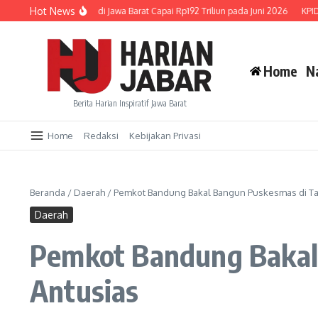
Lewati ke konten
Hot News
n Kredit UMKM di Jawa Barat Capai Rp192 Triliun pada Juni 2026
KPID Jabar G
Home
N
Berita Harian Inspiratif Jawa Barat
Home
Redaksi
Kebijakan Privasi
Beranda
/
Daerah
/
Pemkot Bandung Bakal Bangun Puskesmas di Ta
Daerah
Pemkot Bandung Bakal
Antusias