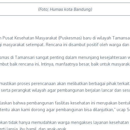
(Foto; Humas kota Bandung)
usat Kesehatan Masyarakat (Puskesmas) baru di wilayah Tamansari
masyarakat setempat. Rencana ini disambut positif oleh warga dan te
smas di Tamansari sangat penting dalam menunjang kesejahteraan wa
t baik rencana ini. Intinya, manfaatnya besar, baik untuk masyaraka
stikan proses perencanaan akan melibatkan berbagai pihak terkait
l, serta perangkat wilayah agar pembangunan berjalan lancar dan ses
askan bahwa pembangunan fasilitas kesehatan ini merupakan bentuk 
tentu akan kami dorong agar pembangunan bisa dilanjutkan,” ucap S
an tidak hanya memudahkan warga mengakses layanan kesehatan dasa
ti lansia, ibu hamil, dan anak-anak.