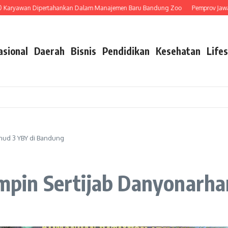
aryawan Dipertahankan Dalam Manajemen Baru Bandung Zoo
Pemprov Jawa Ba
asional
Daerah
Bisnis
Pendidikan
Kesehatan
Lifes
anud 3 YBY di Bandung
impin Sertijab Danyonarh