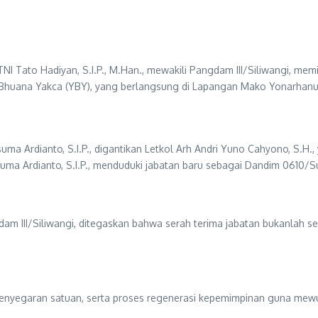
TNI Tato Hadiyan, S.I.P., M.Han., mewakili Pangdam III/Siliwangi, me
 Bhuana Yakca (YBY), yang berlangsung di Lapangan Mako Yonarhanu
ma Ardianto, S.I.P., digantikan Letkol Arh Andri Yuno Cahyono, S.
suma Ardianto, S.I.P., menduduki jabatan baru sebagai Dandim 0610
m III/Siliwangi, ditegaskan bahwa serah terima jabatan bukanlah se
nyegaran satuan, serta proses regenerasi kepemimpinan guna mewuju