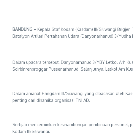
BANDUNG –
Kepala Staf Kodam (Kasdam) III/Siliwangi Brigjen 
Batalyon Artileri Pertahanan Udara (Danyonarhanud) 3/Yudha
Dalam upacara tersebut, Danyonarhanud 3/YBY Letkol Arh Kusu
Sdirbinrenproggar Pussenarhanud. Selanjutnya, Letkol Arh Ku
Dalam amanat Pangdam III/Siliwangi yang dibacakan oleh Kasda
penting dari dinamika organisasi TNI AD.
Sertijab mencerminkan kesinambungan pembinaan personel, pe
Kodam III/Siliwangi.