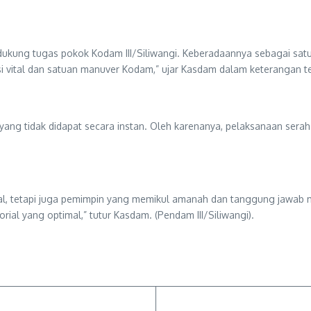
ndukung tugas pokok Kodam III/Siliwangi. Keberadaannya sebagai sa
si vital dan satuan manuver Kodam,” ujar Kasdam dalam keterangan ter
ng tidak didapat secara instan. Oleh karenanya, pelaksanaan serah
al, tetapi juga pemimpin yang memikul amanah dan tanggung jawab
ial yang optimal,” tutur Kasdam. (Pendam III/Siliwangi).