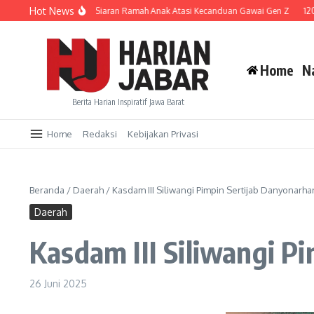
Lewati ke konten
Hot News
KPID Jabar Galakkan Siaran Ramah Anak Atasi Kecanduan Gawai Gen Z
120 K
Home
N
Berita Harian Inspiratif Jawa Barat
Home
Redaksi
Kebijakan Privasi
Beranda
/
Daerah
/
Kasdam III Siliwangi Pimpin Sertijab Danyonarh
Daerah
Kasdam III Siliwangi P
26 Juni 2025