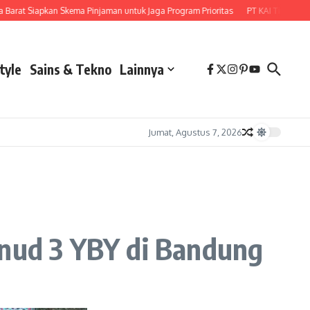
rat Siapkan Skema Pinjaman untuk Jaga Program Prioritas
PT KAI Tingkatkan K
tyle
Sains & Tekno
Lainnya
Jumat, Agustus 7, 2026
anud 3 YBY di Bandung