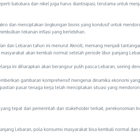
erti batubara dan nikel juga harus diantisipasi, terutama untuk menj
ro dan menciptakan lingkungan bisnis yang kondusif untuk mendorong 
bulkan tekanan inflasi yang berlebihan.
an dan Lebaran tahun ini menurut Aknolt, memang menjadi tantangan 
 masyarakat akan kembali normal setelah periode libur panjang Lebar
nja ini diharapkan akan berangsur pulih pasca-Lebaran, seiring deng
emberikan gambaran komprehensif mengenai dinamika ekonomi yang terj
dakpastian pasar tenaga kerja telah menciptakan situasi yang mendoro
ang tepat dari pemerintah dan stakeholder terkait, perekonomian In
 panjang Lebaran, pola konsumsi masyarakat bisa kembali normal da