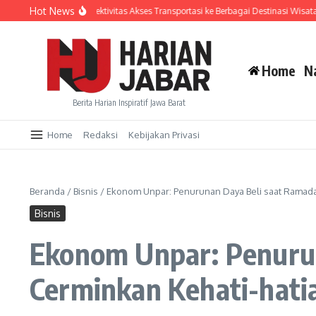
Lewati ke konten
Hot News
 Tingkatkan Konektivitas Akses Transportasi ke Berbagai Destinasi Wisata Unggul
Home
N
Berita Harian Inspiratif Jawa Barat
Home
Redaksi
Kebijakan Privasi
Beranda
/
Bisnis
/
Ekonom Unpar: Penurunan Daya Beli saat Ramad
Bisnis
Ekonom Unpar: Penuru
Cerminkan Kehati-hat