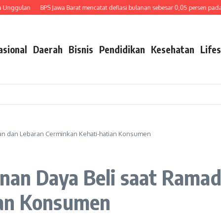
an
BPS Jawa Barat mencatat deflasi bulanan sebesar 0,05 persen pada Juli 202
asional
Daerah
Bisnis
Pendidikan
Kesehatan
Lifes
an dan Lebaran Cerminkan Kehati-hatian Konsumen
nan Daya Beli saat Ramad
ian Konsumen