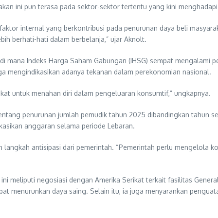
akan ini pun terasa pada sektor-sektor tertentu yang kini menghadap
a faktor internal yang berkontribusi pada penurunan daya beli masya
ih berhati-hati dalam berbelanja,” ujar Aknolt.
al, di mana Indeks Harga Saham Gabungan (IHSG) sempat mengalami p
juga mengindikasikan adanya tekanan dalam perekonomian nasional.
kat untuk menahan diri dalam pengeluaran konsumtif,” ungkapnya.
entang penurunan jumlah pemudik tahun 2025 dibandingkan tahun seb
kasikan anggaran selama periode Lebaran.
dan langkah antisipasi dari pemerintah. “Pemerintah perlu mengelol
i meliputi negosiasi dengan Amerika Serikat terkait fasilitas Gener
apat menurunkan daya saing. Selain itu, ia juga menyarankan pengua