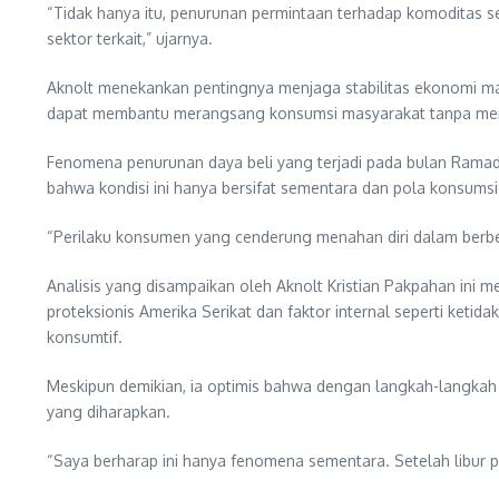
“Tidak hanya itu, penurunan permintaan terhadap komoditas sep
sektor terkait,” ujarnya.
Aknolt menekankan pentingnya menjaga stabilitas ekonomi mak
dapat membantu merangsang konsumsi masyarakat tanpa menim
Fenomena penurunan daya beli yang terjadi pada bulan Ramad
bahwa kondisi ini hanya bersifat sementara dan pola konsumsi
“Perilaku konsumen yang cenderung menahan diri dalam berbela
Analisis yang disampaikan oleh Aknolt Kristian Pakpahan ini m
proteksionis Amerika Serikat dan faktor internal seperti keti
konsumtif.
Meskipun demikian, ia optimis bahwa dengan langkah-langkah y
yang diharapkan.
“Saya berharap ini hanya fenomena sementara. Setelah libur