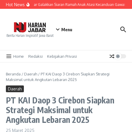
Lewati ke konten
Hot News
KPID Jabar Galakkan Siaran Ramah Anak Atasi Kecanduan Gawai Gen
Menu
Berita Harian Inspiratif Jawa Barat
Home
Redaksi
Kebijakan Privasi
Beranda
/
Daerah
/
PT KAI Daop 3 Cirebon Siapkan Strategi
Maksimal untuk Angkutan Lebaran 2025
Daerah
PT KAI Daop 3 Cirebon Siapkan
Strategi Maksimal untuk
Angkutan Lebaran 2025
25 Maret 2025