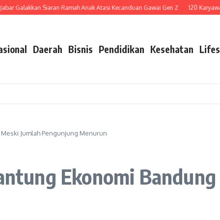
Galakkan Siaran Ramah Anak Atasi Kecanduan Gawai Gen Z
120 Karyawan Dip
asional
Daerah
Bisnis
Pendidikan
Kesehatan
Lifes
ng Meski Jumlah Pengunjung Menurun
 Jantung Ekonomi Bandung