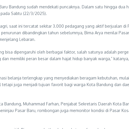
sar Baru Bandung sudah mendekati puncaknya. Dalam satu hingga dua h
a pada Sabtu (22/3/2025).
i, saat ini tercatat sekitar 3.000 pedagang yang aktif berjualan di
n penurunan dibandingkan tahun sebelumnya, Bima Arya menilai Pasa
enjelang Lebaran.
isa dipengaruhi oleh berbagai faktor, salah satunya adalah perges
dan memiliki peran besar dalam hajat hidup banyak warga,” katanya, 
asi belanja terlengkap yang menyediakan beragam kebutuhan, mulai d
tetapi juga menjadi tujuan favorit bagi warga Kota Bandung dan da
ta Bandung, Muhammad Farhan, Penjabat Sekretaris Daerah Kota Bandu
eninjau Pasar Baru, rombongan juga memonitor kondisi di Pasar Ko