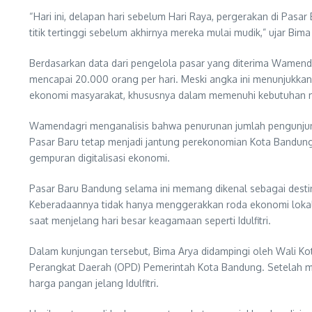
“Hari ini, delapan hari sebelum Hari Raya, pergerakan di Pa
titik tertinggi sebelum akhirnya mereka mulai mudik,” ujar Bim
Berdasarkan data dari pengelola pasar yang diterima Wamendagr
mencapai 20.000 orang per hari. Meski angka ini menunjukka
ekonomi masyarakat, khususnya dalam memenuhi kebutuhan m
Wamendagri menganalisis bahwa penurunan jumlah pengunjung b
Pasar Baru tetap menjadi jantung perekonomian Kota Bandung 
gempuran digitalisasi ekonomi.
Pasar Baru Bandung selama ini memang dikenal sebagai destin
Keberadaannya tidak hanya menggerakkan roda ekonomi lokal 
saat menjelang hari besar keagamaan seperti Idulfitri.
Dalam kunjungan tersebut, Bima Arya didampingi oleh Wali Ko
Perangkat Daerah (OPD) Pemerintah Kota Bandung. Setelah m
harga pangan jelang Idulfitri.