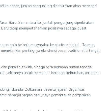
ari ke depan, jumlah pengunjung diperkirakan akan mencapai
 Pasar Baru. Sementara itu, jumlah pengunjung diperkirakan
r Baru tetap mempertahankan posisinya sebagai pusat
eran pola belanja masyarakat ke platform digital. “Namun,
menekankan pentingnya eksistensi pasar tradisional di tengah
ari pakaian, tekstil, hingga perlengkapan rumah tangga.
erah sekitarnya untuk memenuhi berbagai kebutuhan, terutama
ng, Iskandar Zulkarnain, beserta jajaran Organisasi
sambi sebagai bagian dari upaya pemantauan pergerakan