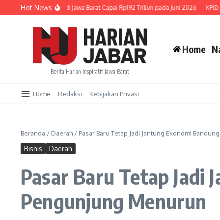
Lewati ke konten
Hot News
an Kredit UMKM di Jawa Barat Capai Rp192 Triliun pada Juni 2026
KPID Jabar 
Home
N
Berita Harian Inspiratif Jawa Barat
Home
Redaksi
Kebijakan Privasi
Beranda
/
Daerah
/
Pasar Baru Tetap Jadi Jantung Ekonomi Bandu
Bisnis
Daerah
Pasar Baru Tetap Jadi
Pengunjung Menurun