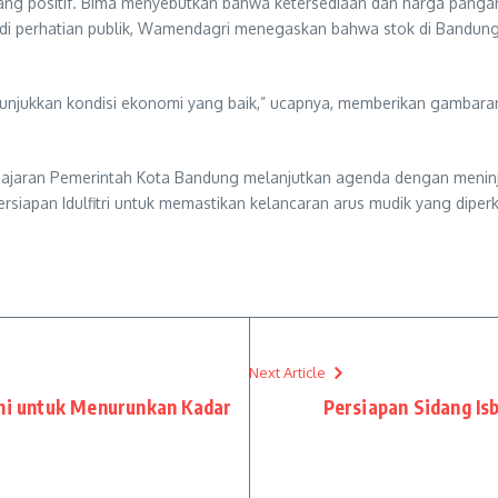
yang positif. Bima menyebutkan bahwa ketersediaan dan harga panga
i perhatian publik, Wamendagri menegaskan bahwa stok di Bandung 
menunjukkan kondisi ekonomi yang baik,” ucapnya, memberikan gambar
a jajaran Pemerintah Kota Bandung melanjutkan agenda dengan menin
siapan Idulfitri untuk memastikan kelancaran arus mudik yang diper
Next Article
ami untuk Menurunkan Kadar
Persiapan Sidang Is