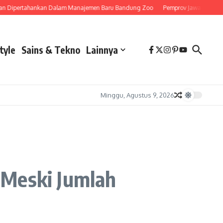
ertahankan Dalam Manajemen Baru Bandung Zoo
Pemprov Jawa Barat Siapkan 
tyle
Sains & Tekno
Lainnya
Minggu, Agustus 9, 2026
 Meski Jumlah