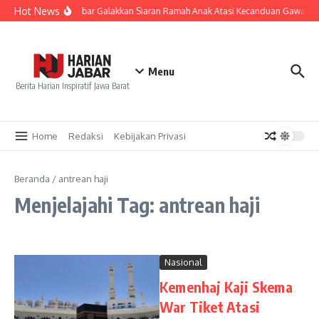
Lewati ke konten
Hot News
KPID Jabar Galakkan Siaran Ramah Anak Atasi Kecanduan Gawai Ge
Menu
Berita Harian Inspiratif Jawa Barat
Home
Redaksi
Kebijakan Privasi
Beranda
/
antrean haji
Menjelajahi Tag: antrean haji
Nasional
Kemenhaj Kaji Skema
War Tiket Atasi