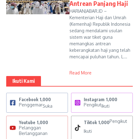
Antrean Panjang Haji
HARIANJABAR.ID –
Kementerian Haji dan Umrah
(Kemenhaj) Republik Indonesia
sedang mendalami usulan
sistem war tiket guna
memangkas antrean
keberangkatan haji yang telah
mencapai puluhan tahun. L...
Read More
Ikuti Kami
Facebook
1,000
Instagram
1,000
Penggemar
Pengikut
Suka
Ikuti
Pengikut
Youtube
1,000
Tiktok
1,000
Pelanggan
Ikuti
Berlangganan